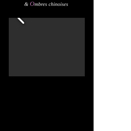
O
&
mbres chinoises