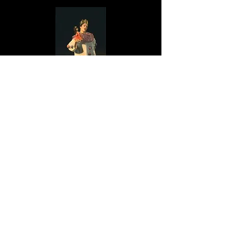
D
estiné à des enfants à partir
de 2 ans, ce spectacle est facilement
A
daptable quelque soit le lieu
de représentation,
A
et peut être
ccompagné
à la demande, par une prestation
M
M
du
aquillage, de notre
ascotte