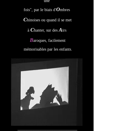
une
O
fois", par le biais d'
mbres
C
hinoises ou quand il se met
C
A
à
hanter, sur des
irs
B
aroques, facilement
mémorisables par les enfants.
__________________________________