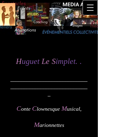
H
uguet
Le S
implet. .
____________________________
____________________________
_
C
C
M
onte
lownesque
usical,
M
arionnettes