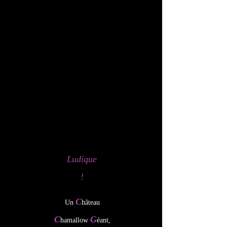
Ludique
!
C
Un
hâteau
C
G
hamallow
éant,