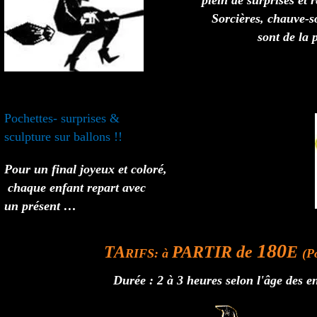
plein de surprises et 
Sorcières, chauve-s
sont de la p
Pochettes- surprises &
sculpture sur ballons !!
Pour un final joyeux et coloré,
chaque enfant repart avec
un présent …
180
TA
PARTIR de
E
RIFS: à
(P
Durée : 2 à 3 heures selon l'âge des e