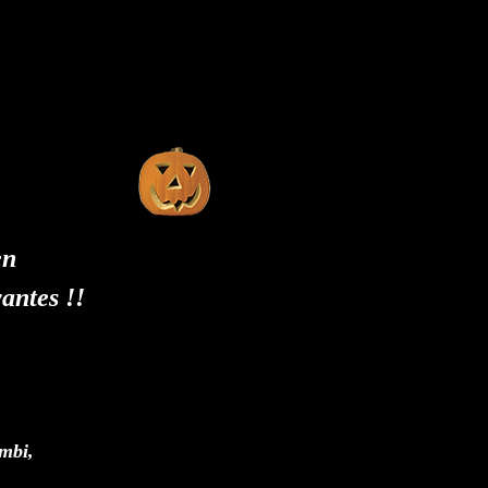
en
yantes !!
ombi,