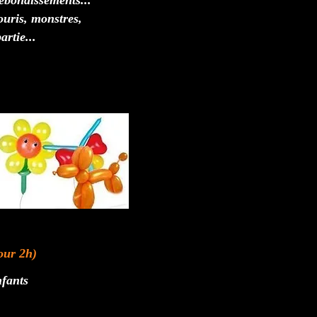
rebondissements...
ouris, monstres,
artie...
our 2h)
nfants